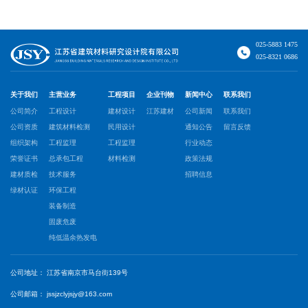
025-5883 1475
025-8321 0686
关于我们
主营业务
工程项目
企业刊物
新闻中心
联系我们
公司简介
工程设计
建材设计
江苏建材
公司新闻
联系我们
公司资质
建筑材料检测
民用设计
通知公告
留言反馈
组织架构
工程监理
工程监理
行业动态
荣誉证书
总承包工程
材料检测
政策法规
建材质检
技术服务
招聘信息
绿材认证
环保工程
装备制造
固废危废
纯低温余热发电
公司地址：
江苏省南京市马台街139号
公司邮箱：
jssjzclyjsjy@163.com