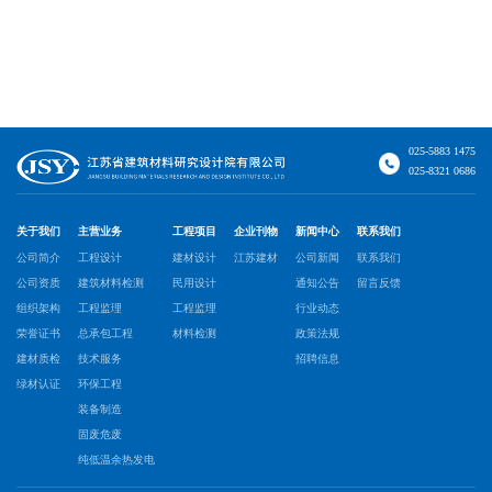
025-5883 1475
025-8321 0686
关于我们
主营业务
工程项目
企业刊物
新闻中心
联系我们
公司简介
工程设计
建材设计
江苏建材
公司新闻
联系我们
公司资质
建筑材料检测
民用设计
通知公告
留言反馈
组织架构
工程监理
工程监理
行业动态
荣誉证书
总承包工程
材料检测
政策法规
建材质检
技术服务
招聘信息
绿材认证
环保工程
装备制造
固废危废
纯低温余热发电