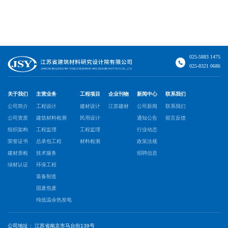
025-5883 1475
025-8321 0686
关于我们
主营业务
工程项目
企业刊物
新闻中心
联系我们
公司简介
工程设计
建材设计
江苏建材
公司新闻
联系我们
公司资质
建筑材料检测
民用设计
通知公告
留言反馈
组织架构
工程监理
工程监理
行业动态
荣誉证书
总承包工程
材料检测
政策法规
建材质检
技术服务
招聘信息
绿材认证
环保工程
装备制造
固废危废
纯低温余热发电
公司地址：
江苏省南京市马台街139号