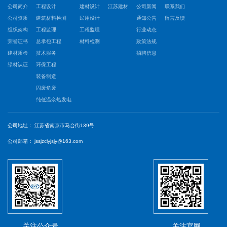
公司简介
工程设计
建材设计
江苏建材
公司新闻
联系我们
公司资质
建筑材料检测
民用设计
通知公告
留言反馈
组织架构
工程监理
工程监理
行业动态
荣誉证书
总承包工程
材料检测
政策法规
建材质检
技术服务
招聘信息
绿材认证
环保工程
装备制造
固废危废
纯低温余热发电
公司地址：
江苏省南京市马台街139号
公司邮箱：
jssjzclyjsjy@163.com
关注公众号
关注官网